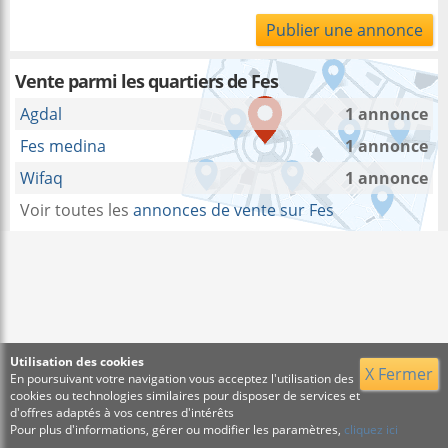
Publier une annonce
Vente parmi les quartiers de Fes
Agdal
1 annonce
Fes medina
1 annonce
Wifaq
1 annonce
Voir toutes les
annonces de vente sur Fes
Utilisation des cookies
X Fermer
En poursuivant votre navigation vous acceptez l'utilisation des
cookies ou technologies similaires pour disposer de services et
d'offres adaptés à vos centres d'intérêts
Pour plus d'informations, gérer ou modifier les paramètres,
cliquez ici