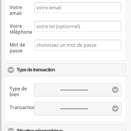
Votre
email
Votre
téléphone
Mot de
passe
Type de transaction
click to collapse contents
Type de
-------------------
bien
Transaction
-------------------
Situation géographique
click to collapse contents